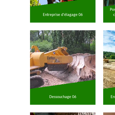
Po
Entreprise d'élagage 06
c
Dessouchage 06
En