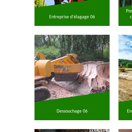
Po
Entreprise d'élagage 06
c
Dessouchage 06
En