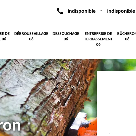
-
indisponible
indisponible
SE DE
DÉBROUSSAILLAGE
DESSOUCHAGE
ENTREPRISE DE
BÛCHERO
É 06
06
06
TERRASSEMENT
06
06
ron