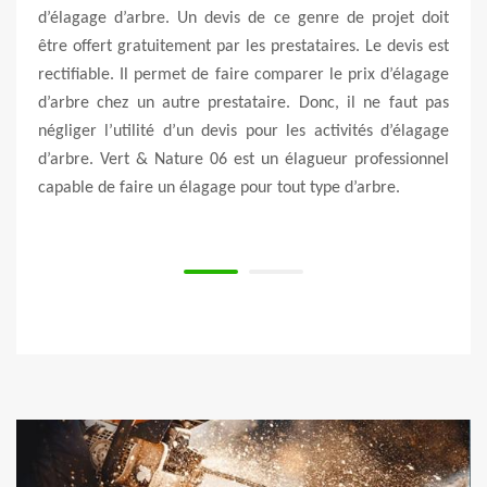
 peut
d’élagage d’arbre. Un devis de ce genre de projet doit
Pins
achez
être offert gratuitement par les prestataires. Le devis est
entre
. Pour
rectifiable. Il permet de faire comparer le prix d’élagage
qu’un
ion en
d’arbre chez un autre prestataire. Donc, il ne faut pas
cela,
ur un
négliger l’utilité d’un devis pour les activités d’élagage
trava
ravaux
d’arbre. Vert & Nature 06 est un élagueur professionnel
abata
ations
capable de faire un élagage pour tout type d’arbre.
dans 
que v