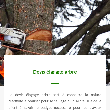
ne
Devis élagage arbre
D
ins
en
Le devis élagage arbre sert à connaitre la nature
ans le
d’activité à réaliser pour le taillage d’un arbre. Il aide le
Vert 
rt Les
client à savoir le budget nécessaire pour les travaux
domai