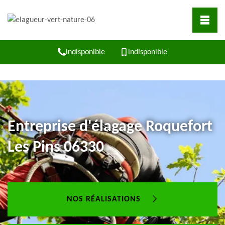
indisponible
indisponible
Entreprise d'élagage Roquefort
Les Pins 06330
NOS RÉALISATIONS