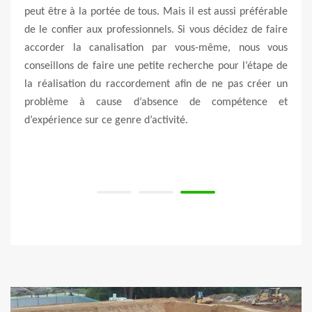
ux de
peut être à la portée de tous. Mais il est aussi préférable
ont p
urant
de le confier aux professionnels. Si vous décidez de faire
Il st
. Nos
accorder la canalisation par vous-même, nous vous
prob
ation
conseillons de faire une petite recherche pour l’étape de
prob
rouver
la réalisation du raccordement afin de ne pas créer un
l’éva
notre
problème à cause d’absence de compétence et
et la
rasser
d’expérience sur ce genre d’activité.
de te
 vous