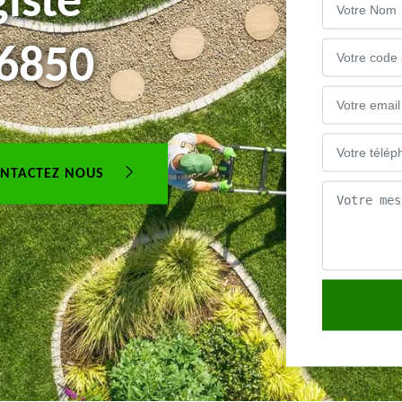
iste
06850
NTACTEZ NOUS