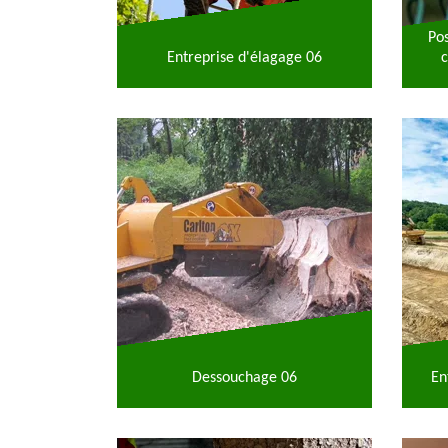
Po
Entreprise d'élagage 06
c
Dessouchage 06
En