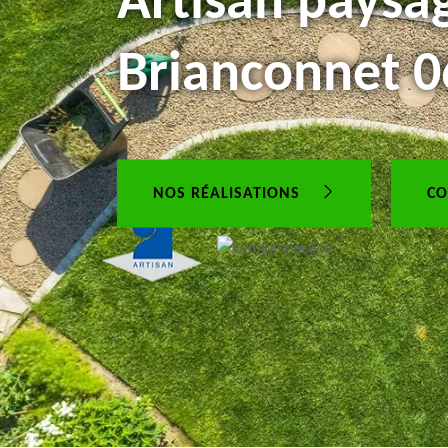
Artisan paysag
Brianconnet 
NOS RÉALISATIONS
CO