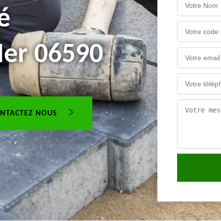
é
Mer 06590
NTACTEZ NOUS