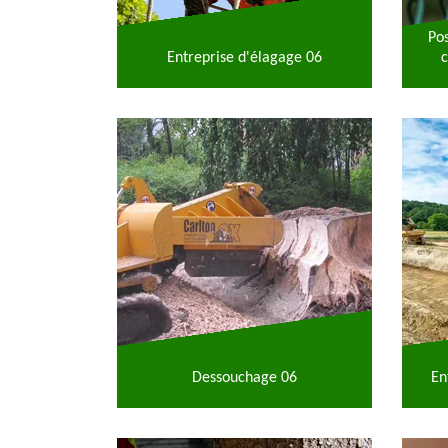
Po
Entreprise d'élagage 06
c
Dessouchage 06
En