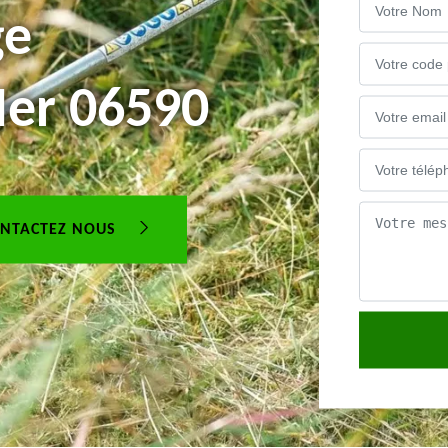
ge
Mer 06590
NTACTEZ NOUS