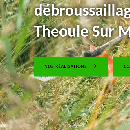
débroussailla
Theoule Sur 
NOS RÉALISATIONS
CO