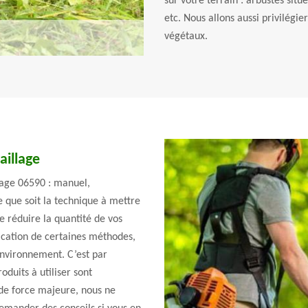
sur votre terrain : arbustes situ
etc. Nous allons aussi privilégi
végétaux.
illage
llage 06590 : manuel,
 que soit la technique à mettre
e réduire la quantité de vos
plication de certaines méthodes,
’environnement. C’est par
duits à utiliser sont
 de force majeure, nous ne