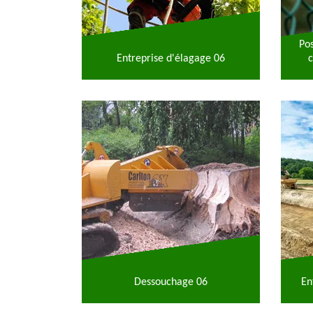
Po
Entreprise d'élagage 06
c
Dessouchage 06
En