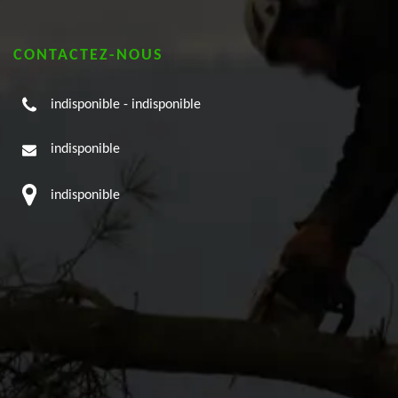
CONTACTEZ-NOUS
indisponible
-
indisponible
indisponible
indisponible