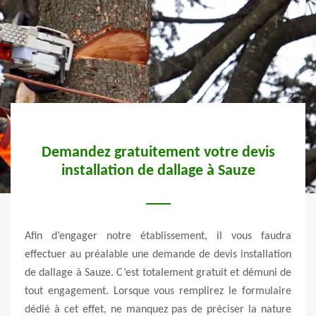
Demandez gratuitement votre devis
Un 
installation de dallage à Sauze
s nos
est la
Afin d’engager notre établissement, il vous faudra
L’ent
ués à
effectuer au préalable une demande de devis installation
un é
ble et
de dallage à Sauze. C’est totalement gratuit et démuni de
nombr
ose de
tout engagement. Lorsque vous remplirez le formulaire
de n
du sol
dédié à cet effet, ne manquez pas de préciser la nature
beso