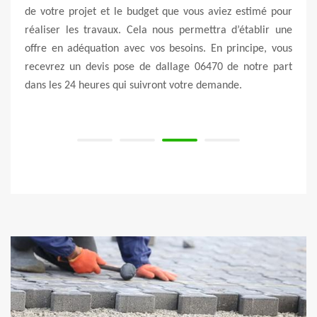
riau à
de votre projet et le budget que vous aviez estimé pour
desig
de nos
réaliser les travaux. Cela nous permettra d’établir une
proje
votre
offre en adéquation avec vos besoins. En principe, vous
Nous 
recevrez un devis pose de dallage 06470 de notre part
à réa
dans les 24 heures qui suivront votre demande.
rendr
nos c