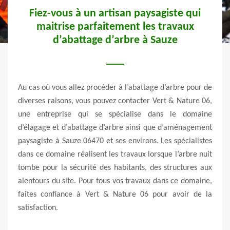
Fiez-vous à un artisan paysagiste qui
maitrise parfaitement les travaux
d’abattage d’arbre à Sauze
te un
Le t
essite
perso
éviter
Au cas où vous allez procéder à l’abattage d’arbre pour de
perso
gueur
diverses raisons, vous pouvez contacter Vert & Nature 06,
compé
cables
une entreprise qui se spécialise dans le domaine
à l’
ervice
d’élagage et d’abattage d’arbre ainsi que d’aménagement
jardi
 faire
paysagiste à Sauze 06470 et ses environs. Les spécialistes
vous
illez
dans ce domaine réalisent les travaux lorsque l’arbre nuit
pour 
 votre
tombe pour la sécurité des habitants, des structures aux
nous
on est
alentours du site. Pour tous vos travaux dans ce domaine,
vous 
faites confiance à Vert & Nature 06 pour avoir de la
vous 
satisfaction.