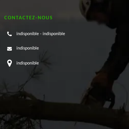
CONTACTEZ-NOUS
indisponible
-
indisponible
indisponible
indisponible