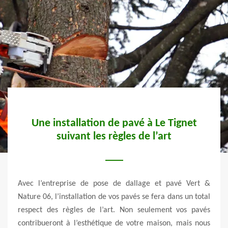
our
Une installation de pavé à Le Tignet
Ve
suivant les règles de l’art
ge et
Avec l’entreprise de pose de dallage et pavé Vert &
Solli
d’une
Nature 06, l’installation de vos pavés se fera dans un total
quêt
e tous
respect des règles de l’art. Non seulement vos pavés
proxi
 suivi
contribueront à l’esthétique de votre maison, mais nous
06530