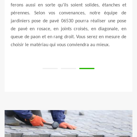
 à la
ferons aussi en sorte qu’ils soient solides, étanches et
Vert 
œuvre
pérennes. Selon vos convenances, notre équipe de
clien
avés.
jardiniers pose de pavé 06530 pourra réaliser une pose
plusi
gistes
de pavé en rosace, en joints croisés, en diagonale, en
que 
ignet
queue de paon et en rang droit. Vous serez en mesure de
techn
choisir le matériau qui vous conviendra au mieux.
pouv
du c