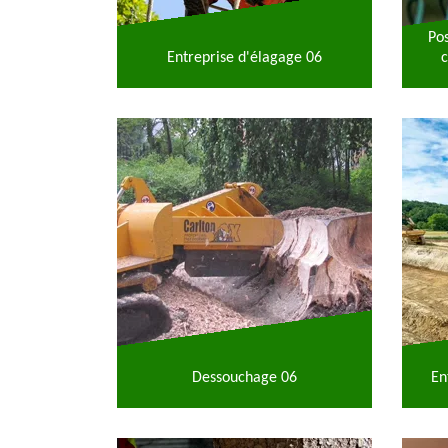
Po
Entreprise d'élagage 06
c
Dessouchage 06
En