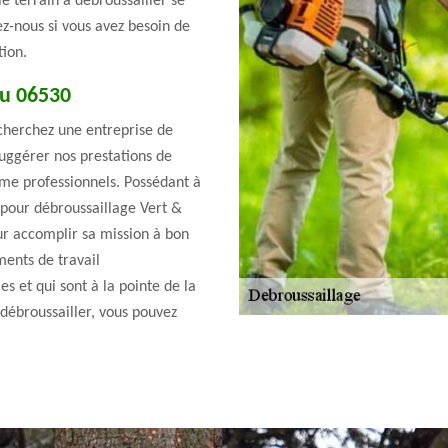
le terrain à débroussailler se
ez-nous si vous avez besoin de
tion.
du 06530
echerchez une entreprise de
uggérer nos prestations de
mme professionnels. Possédant à
r pour débroussaillage Vert &
our accomplir sa mission à bon
ments de travail
s et qui sont à la pointe de la
 débroussailler, vous pouvez