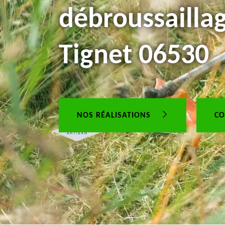
débroussailla
Tignet 06530
NOS RÉALISATIONS
CO