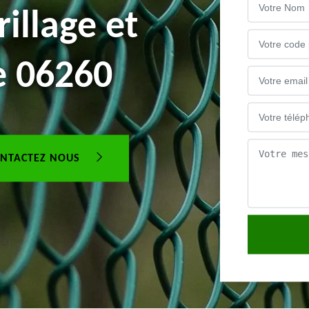
illage et
e 06260
NTACTEZ NOUS