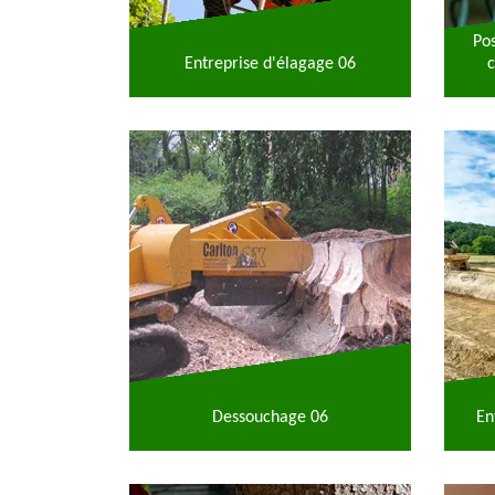
Po
Entreprise d'élagage 06
c
Dessouchage 06
En