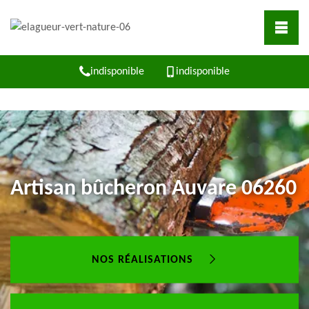
indisponible
indisponible
Artisan bûcheron Auvare 06260
NOS RÉALISATIONS