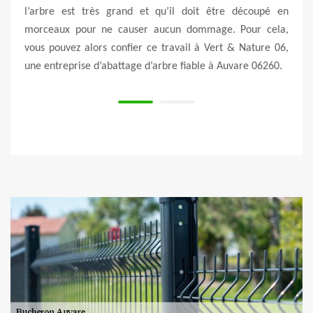
ssi le
l’arbre est très grand et qu’il doit être découpé en
trava
ouche
morceaux pour ne causer aucun dommage. Pour cela,
débi
 être
vous pouvez alors confier ce travail à Vert & Nature 06,
prof
une entreprise d’abattage d’arbre fiable à Auvare 06260.
effec