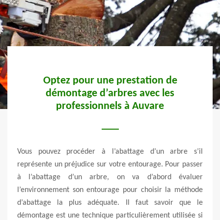
Optez pour une prestation de
démontage d’arbres avec les
professionnels à Auvare
ité de
Avant
rifier
tronç
r les
Vous pouvez procéder à l’abattage d’un arbre s’il
le b
s. Un
représente un préjudice sur votre entourage. Pour passer
acci
erons
à l’abattage d’un arbre, on va d’abord évaluer
équip
er la
l’environnement son entourage pour choisir la méthode
avan
 sont
d’abattage la plus adéquate. Il faut savoir que le
sécu
me le
démontage est une technique particulièrement utilisée si
réali