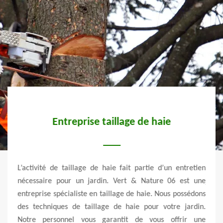
Entreprise taillage de haie
our un
L’activité de taillage de haie fait partie d’un entretien
L’act
 de la
nécessaire pour un jardin. Vert & Nature 06 est une
jardi
nte et
entreprise spécialiste en taillage de haie. Nous possédons
maiso
er le
des techniques de taillage de haie pour votre jardin.
danse
t une
Notre personnel vous garantit de vous offrir une
trav