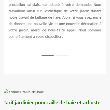
s vous
prestation satisfaisante adapté à votre demande. Nous
entre
ut en
travaillons aussi sur l’esthétique de votre jardin durant
propo
on est
notre travail de taillage de haie. Alors, si vous avez envie
assur
Notre
de donner une nouvelle vie et une nouvelle décoration à
bien
ances
votre jardin, merci de nous faire appel. Nous sommes
équi
à nous
complétement à votre disposition.
appro
pour 
Tarif jardinier pour taille de haie et arbuste