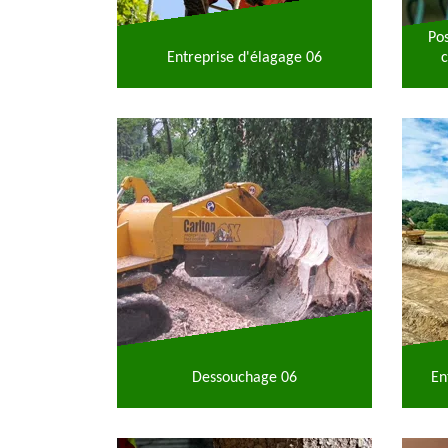
Po
Entreprise d'élagage 06
c
Dessouchage 06
En