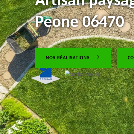
Artisan paysag
Peone 06470
NOS RÉALISATIONS
CO