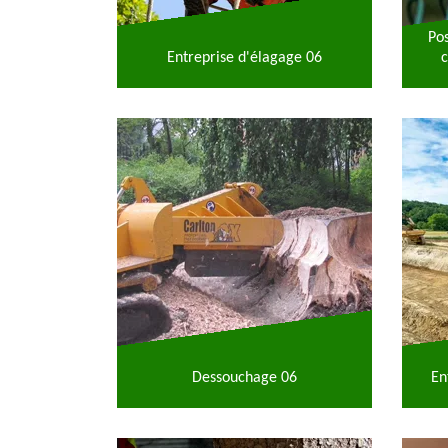
Po
Entreprise d'élagage 06
c
Dessouchage 06
En