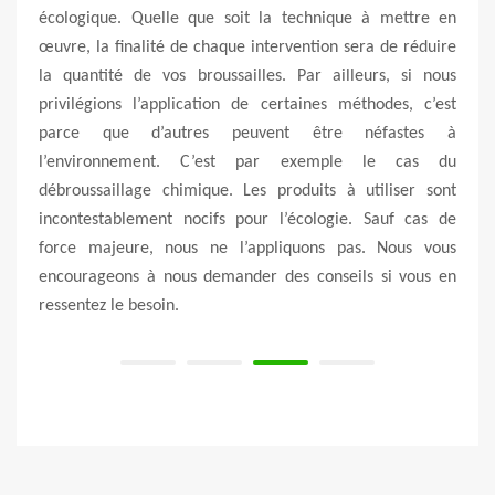
er le
écologique. Quelle que soit la technique à mettre en
débr
votre
œuvre, la finalité de chaque intervention sera de réduire
procé
i peut
la quantité de vos broussailles. Par ailleurs, si nous
notre
 à la
privilégions l’application de certaines méthodes, c’est
pour 
llage
parce que d’autres peuvent être néfastes à
engin
lors,
l’environnement. C’est par exemple le cas du
effet
allons
débroussaillage chimique. Les produits à utiliser sont
Nous 
ue nos
incontestablement nocifs pour l’écologie. Sauf cas de
végét
ité et
force majeure, nous ne l’appliquons pas. Nous vous
Engag
encourageons à nous demander des conseils si vous en
quali
ressentez le besoin.