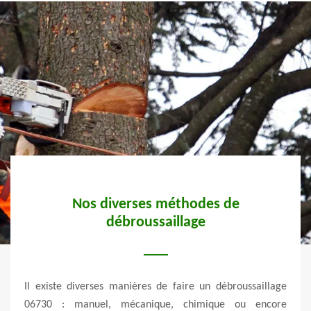
 à
Nos diverses méthodes de
Co
débroussaillage
06730
Il existe diverses manières de faire un débroussaillage
Optez
munal
06730 : manuel, mécanique, chimique ou encore
vou