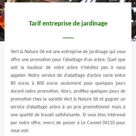
Tarif entreprise de jardinage
ul par
Vert & Nature 06 est une entreprise de jardinage qui vous
Une 
uros à
offre une promotion pour l’abattage d’un arbre. Quel que
nomb
Notre
soit la hauteur de votre arbre n’hésitez pas à nous
harmo
r tout
appeler. Notre service de d’abattage d’arbre varie entre
haie
ière,
80 euros à 800 euros seulement pour quelques jours
paysa
 aussi
durant notre promotion. Alors, profitez quelques jours de
vous.
t vous
promotion chez la société Vert & Nature 06 et gagner un
vous 
bonne
service d’abattage arbre à un prix promotionnel mais à
vous 
à nous
une qualité de travail satisfaisante. Si vous êtes intéressé
& Nat
uvons
par notre offre, merci de passer à Le Cannet 06110 pour
tail
.
nous voir.
matér