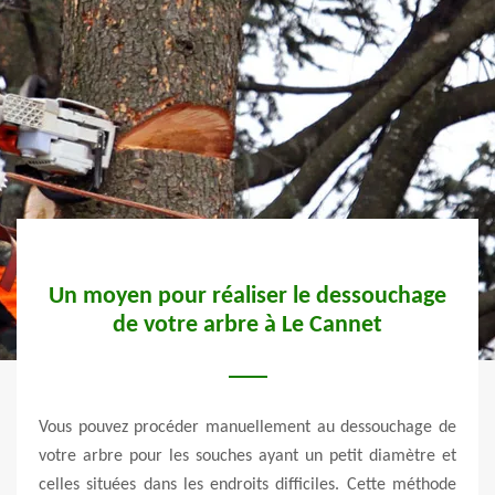
Un moyen pour réaliser le dessouchage
de votre arbre à Le Cannet
ge. La
Un vi
rtaine
Vous pouvez procéder manuellement au dessouchage de
prése
uchage
votre arbre pour les souches ayant un petit diamètre et
malad
 ainsi
celles situées dans les endroits difficiles. Cette méthode
de th