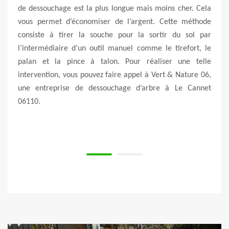
hodes
de dessouchage est la plus longue mais moins cher. Cela
que l
uchage
vous permet d’économiser de l’argent. Cette méthode
réali
lante
consiste à tirer la souche pour la sortir du sol par
de t
velle
l’intermédiaire d’un outil manuel comme le tirefort, le
pour
jet de
palan et la pince à talon. Pour réaliser une telle
décor
ns de
intervention, vous pouvez faire appel à Vert & Nature 06,
dess
. Non
une entreprise de dessouchage d’arbre à Le Cannet
cont
n mais
06110.
seule
adapté
il pe
à vot