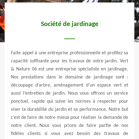
Société de jardinage
 d’un
Faite appel à une entreprise professionnelle et profitez sa
Les t
s bon
capacité suffisante pour les travaux de votre jardin. Vert
et te
inage
& Nature 06 est une entreprise spécialiste en jardinage.
arbre
gement
Nos prestations dans le domaine de jardinage sont :
but d
din et
découpage d’arbre, aménagement d’un espace vert et
acti
aisant
aussi l’entretien de jardin. Nous vous offrons un service
esth
nnelle
ponctuel, rapide qui suive les normes à respecter pour
élag
s vous
viser la durabilité du jardin et sa performance. Notre but
savoi
e vous
c’est de faire de notre mieux pour réaliser la demande de
d’ann
tions
notre client. Nous vous prions de faire partie de nos
Nous 
fidèles clients si vous avez besoin des travaux de
une m