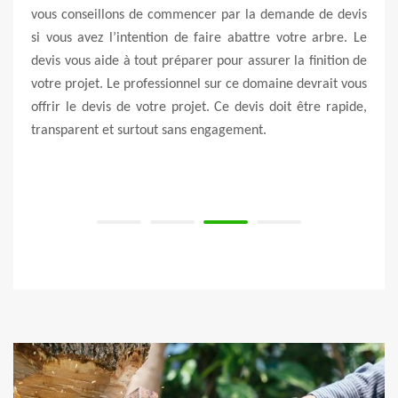
n bon
vous conseillons de commencer par la demande de devis
arbre
ionnel
si vous avez l’intention de faire abattre votre arbre. Le
Cett
t être
devis vous aide à tout préparer pour assurer la finition de
arrê
l est
votre projet. Le professionnel sur ce domaine devrait vous
l’env
nt la
offrir le devis de votre projet. Ce devis doit être rapide,
des 
transparent et surtout sans engagement.
satis
à Cas
avoir