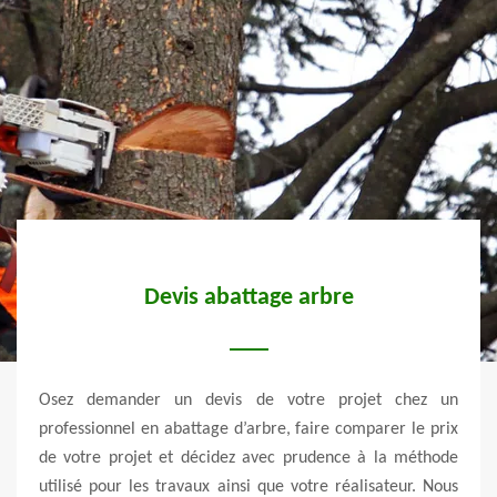
Devis abattage arbre
Une
battre
Osez demander un devis de votre projet chez un
 Cette
professionnel en abattage d’arbre, faire comparer le prix
Il fa
étique
de votre projet et décidez avec prudence à la méthode
raiso
loi et
utilisé pour les travaux ainsi que votre réalisateur. Nous
le fa