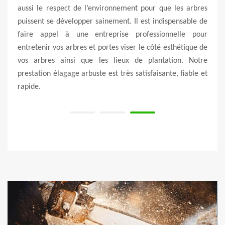
 peut
aussi le respect de l’environnement pour que les arbres
élaga
gion à
puissent se développer sainement. Il est indispensable de
euros
t pour
faire appel à une entreprise professionnelle pour
euros
ésitez
entretenir vos arbres et portes viser le côté esthétique de
 vous
vos arbres ainsi que les lieux de plantation. Notre
prestation élagage arbuste est très satisfaisante, fiable et
rapide.