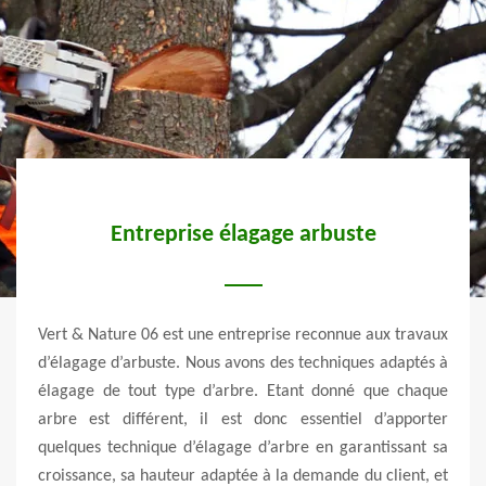
e
Entreprise élagage arbuste
T
nosc
Vert & Nature 06 est une entreprise reconnue aux travaux
Le t
t son
d’élagage d’arbuste. Nous avons des techniques adaptés à
profe
ravaux
élagage de tout type d’arbre. Etant donné que chaque
de la
rer la
arbre est différent, il est donc essentiel d’apporter
arbre
Cette
quelques technique d’élagage d’arbre en garantissant sa
et ha
lagage
croissance, sa hauteur adaptée à la demande du client, et
sur a