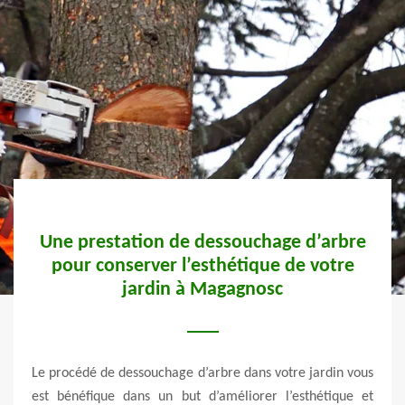
Une prestation de dessouchage d’arbre
Un 
pour conserver l’esthétique de votre
jardin à Magagnosc
 très
s aide
Sache
mporel
Le procédé de dessouchage d’arbre dans votre jardin vous
resta
vis de
est bénéfique dans un but d’améliorer l’esthétique et
déve