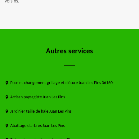
voisins.
Autres services
Pose et changement grillage et clôture Juan Les Pins 06160
Artisan paysagiste Juan Les Pins
Jardinier taille de haie Juan Les Pins
Abattage d'arbres Juan Les Pins