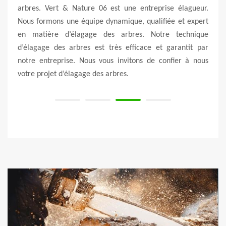
st une
arbres. Vert & Nature 06 est une entreprise élagueur.
compé
Notre
Nous formons une équipe dynamique, qualifiée et expert
Pour 
nentes
en matière d’élagage des arbres. Notre technique
à con
bre en
d’élagage des arbres est très efficace et garantit par
disp
e des
notre entreprise. Nous vous invitons de confier à nous
d’arb
votre projet d’élagage des arbres.
devis