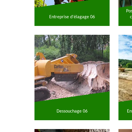
Po
Entreprise d'élagage 06
c
Dessouchage 06
En