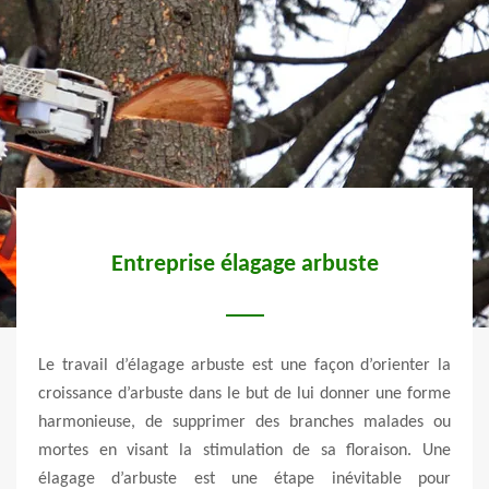
Entreprise élagage arbuste
vents,
Le travail d’élagage arbuste est une façon d’orienter la
Un él
e d’un
croissance d’arbuste dans le but de lui donner une forme
de la
ereux
harmonieuse, de supprimer des branches malades ou
trava
ones.
mortes en visant la stimulation de sa floraison. Une
gros
nt la
élagage d’arbuste est une étape inévitable pour
trava