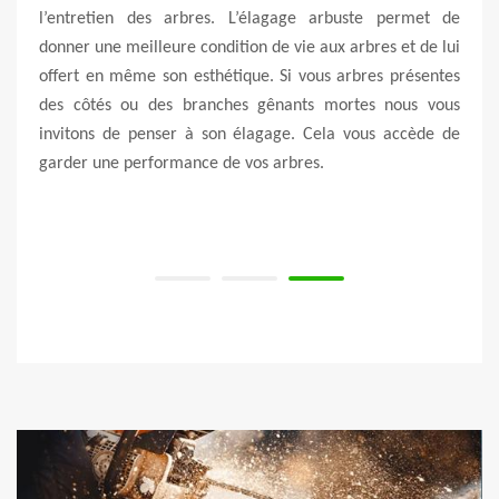
 de la
l’entretien des arbres. L’élagage arbuste permet de
d’un
arbres
donner une meilleure condition de vie aux arbres et de lui
vigil
voir-
offert en même son esthétique. Si vous arbres présentes
est e
nc, il
des côtés ou des branches gênants mortes nous vous
pour 
l aux
invitons de penser à son élagage. Cela vous accède de
sécur
garder une performance de vos arbres.
aussi
bran
chez 