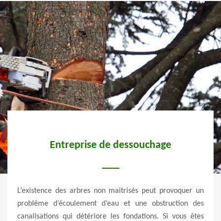
Entreprise de dessouchage
Op
de
ert et
L’existence des arbres non maitrisés peut provoquer un
faire
problème d’écoulement d’eau et une obstruction des
Il es
e bon
canalisations qui détériore les fondations. Si vous êtes
d’arb