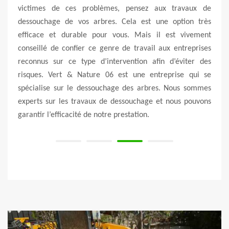
lème
victimes de ces problèmes, pensez aux travaux de
d’un 
porter
dessouchage de vos arbres. Cela est une option très
pour
notre
efficace et durable pour vous. Mais il est vivement
améli
inage.
conseillé de confier ce genre de travail aux entreprises
prop
rbre,
reconnus sur ce type d’intervention afin d’éviter des
souch
ommes
risques. Vert & Nature 06 est une entreprise qui se
Vert
 vous
spécialise sur le dessouchage des arbres. Nous sommes
desso
mps de
experts sur les travaux de dessouchage et nous pouvons
régio
garantir l’efficacité de notre prestation.