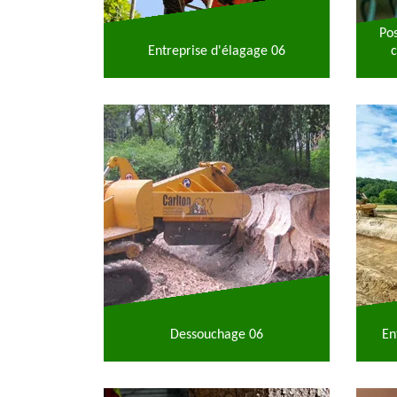
Po
Entreprise d'élagage 06
c
Dessouchage 06
En