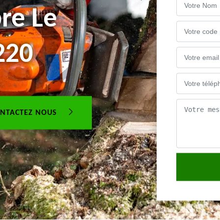
re Le
220
NTACTEZ NOUS