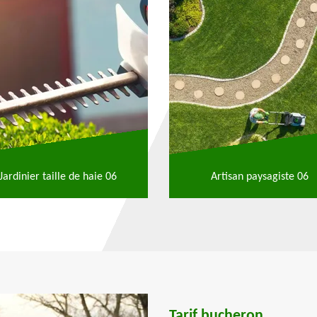
Jardinier taille de haie 06
Artisan paysagiste 06
Tarif bucheron