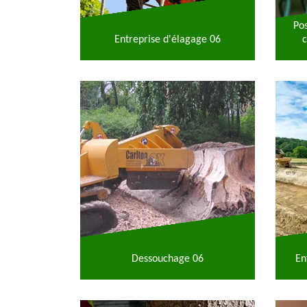
Po
Entreprise d'élagage 06
c
Dessouchage 06
En