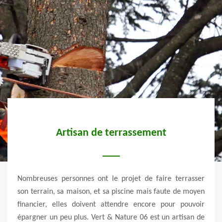
ion
Artisan de terrassement
ros à
Nombreuses personnes ont le projet de faire terrasser
Le sy
nt. Le
son terrain, sa maison, et sa piscine mais faute de moyen
à la 
option
financier, elles doivent attendre encore pour pouvoir
égale
d’une
épargner un peu plus. Vert & Nature 06 est un artisan de
l’éc