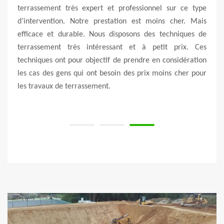
ernant
terrassement très expert et professionnel sur ce type
et au
st pas
d’intervention. Notre prestation est moins cher. Mais
d’êtr
aux de
efficace et durable. Nous disposons des techniques de
perfo
is de
terrassement très intéressant et à petit prix. Ces
diffi
ar un
techniques ont pour objectif de prendre en considération
probl
nts à
les cas des gens qui ont besoin des prix moins cher pour
vous 
éviter
les travaux de terrassement.
bonne