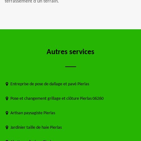
terrassement d’un terrain.
Autres services
Entreprise de pose de dallage et pavé Pierlas
Pose et changement grillage et clôture Pierlas 06260
Artisan paysagiste Pierlas
Jardinier taille de haie Pierlas