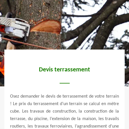
Devis terrassement
asser
Osez demander le devis de terrassement de votre terrain
Nomb
 moyen
! Le prix du terrassement d’un terrain se calcul en mètre
son t
uvoir
cube. Les travaux de construction, la construction de la
fina
san de
terrasse, du piscine, l’extension de la maison, les travails
éparg
 type
routiers, les travaux ferroviaires, l’agrandissement d’une
terr