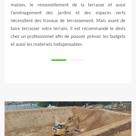
 Mais
maison, le renouvellement de la terrasse et aussi
d’in
es de
l’aménagement des jardins et des espaces verts
effi
. Ces
nécessitent des travaux de terrassement. Mais avant de
terr
ration
faire terrasser votre terrain, il est recommandé le devis
techn
r pour
chez un professionnel afin de pouvoir prévoir les budgets
les c
et aussi les matériels indispensables.
les t