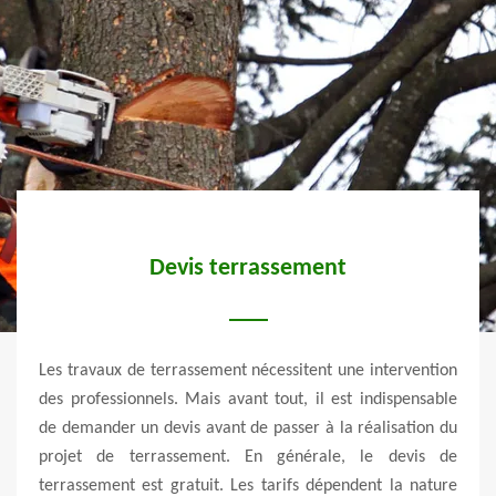
Devis terrassement
ert et
Les travaux de terrassement nécessitent une intervention
Vert 
pe des
des professionnels. Mais avant tout, il est indispensable
profe
vices
de demander un devis avant de passer à la réalisation du
trav
 d’un
projet de terrassement. En générale, le devis de
d’ur
i vous
terrassement est gratuit. Les tarifs dépendent la nature
terra