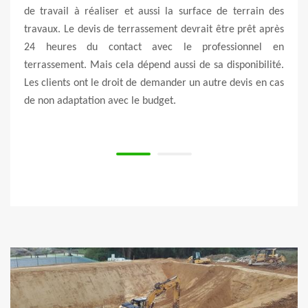
r vos
de travail à réaliser et aussi la surface de terrain des
avez
 vite.
travaux. Le devis de terrassement devrait être prêt après
proje
 Nous
24 heures du contact avec le professionnel en
Nous
sposez
terrassement. Mais cela dépend aussi de sa disponibilité.
feron
06480.
Les clients ont le droit de demander un autre devis en cas
un pe
 moins
de non adaptation avec le budget.
Nos t
chers