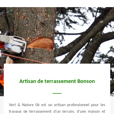
Artisan de terrassement Bonson
e aux
Vert & Nature 06 est un artisan professionnel pour les
Vert
els et
travaux de terrassement d’un terrain, d’une maison et
recon