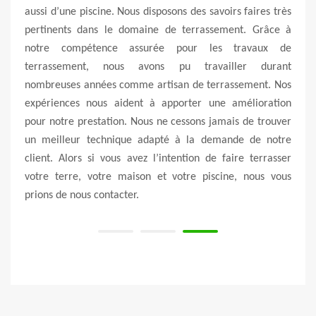
er un
aussi d’une piscine. Nous disposons des savoirs faires très
le t
ement,
pertinents dans le domaine de terrassement. Grâce à
d’une
et de
notre compétence assurée pour les travaux de
de no
our le
terrassement, nous avons pu travailler durant
servi
 cher.
nombreuses années comme artisan de terrassement. Nos
l’exé
urs et
expériences nous aident à apporter une amélioration
d’app
 êtes
pour notre prestation. Nous ne cessons jamais de trouver
trouv
ler ou
un meilleur technique adapté à la demande de notre
votre
client. Alors si vous avez l’intention de faire terrasser
nous 
votre terre, votre maison et votre piscine, nous vous
prions de nous contacter.