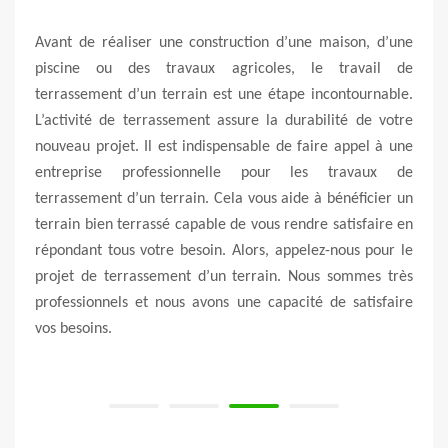
nelle
Avant de réaliser une construction d’une maison, d’une
rrain,
piscine ou des travaux agricoles, le travail de
Vert 
ement
terrassement d’un terrain est une étape incontournable.
trou
fiance
L’activité de terrassement assure la durabilité de votre
Mer 
à vous
nouveau projet. Il est indispensable de faire appel à une
terra
 pour
entreprise professionnelle pour les travaux de
des f
 c’est
terrassement d’un terrain. Cela vous aide à bénéficier un
haute
sommes
terrain bien terrassé capable de vous rendre satisfaire en
trouv
ion de
répondant tous votre besoin. Alors, appelez-nous pour le
fiabl
rrain,
projet de terrassement d’un terrain. Nous sommes très
puisq
nement
professionnels et nous avons une capacité de satisfaire
Beau
vos besoins.