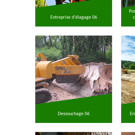
Po
Entreprise d'élagage 06
c
Dessouchage 06
En