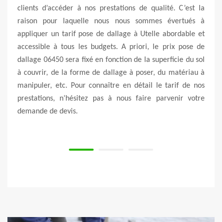
ualité. C’est la
Quand vous voulez d’un service de pose de dallage 
mes évertués à
pavé à Utelle 06450 et ses régions avoisinantes, f
lle abordable et
appel à un professionnel comme Vert & Nature 06. 
 le prix pose de
entreprise peut réaliser vos travaux de pose de dall
superficie du sol
tout genre. Pour cela, il est conseillé de passer p
r, du matériau à
service offert par des expertes. Elle peut s’occuper
 le tarif de nos
réalisation de tous vos travaux suivant les norm
 parvenir votre
vigueur. Alors, fiez-vous à cette entreprise si vous 
des résultats parfaits. En faisant appel à cette entr
vous bénéficiez des services satisfaisants.