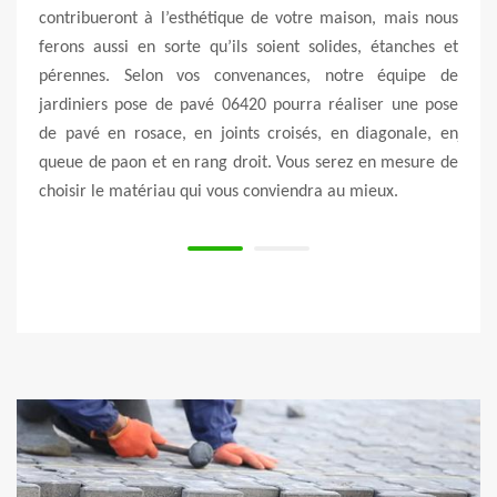
poser
contribueront à l’esthétique de votre maison, mais nous
rais
re un
ferons aussi en sorte qu’ils soient solides, étanches et
uniq
 nous
pérennes. Selon vos convenances, notre équipe de
ouvra
pe de
jardiniers pose de pavé 06420 pourra réaliser une pose
mett
. Ils
de pavé en rosace, en joints croisés, en diagonale, en
jard
s avez
queue de paon et en rang droit. Vous serez en mesure de
sauro
x.
choisir le matériau qui vous conviendra au mieux.
besoi