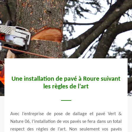
rise
Une installation de pavé à Roure suivant
Vos
les règles de l’art
age et
Avec l’entreprise de pose de dallage et pavé Vert &
Vert 
 nous,
Nature 06, l’installation de vos pavés se fera dans un total
pavé 
est la
respect des règles de l’art. Non seulement vos pavés
l’obj