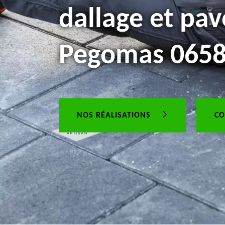
dallage et pav
Pegomas 065
NOS RÉALISATIONS
CO