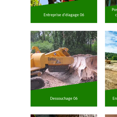
Po
Entreprise d'élagage 06
c
Dessouchage 06
En