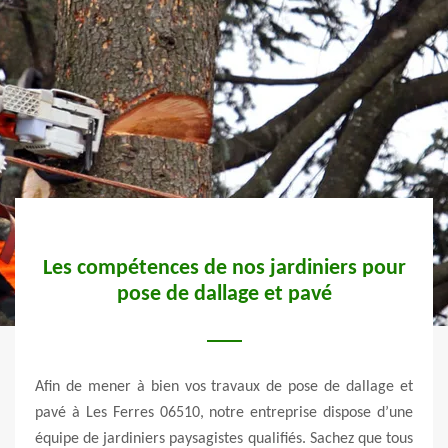
avec
Les compétences de nos jardiniers pour
Un 
pose de dallage et pavé
prise
Afin de mener à bien vos travaux de pose de dallage et
Avec
touche
pavé à Les Ferres 06510, notre entreprise dispose d’une
Vert 
rieur.
équipe de jardiniers paysagistes qualifiés. Sachez que tous
d’ori