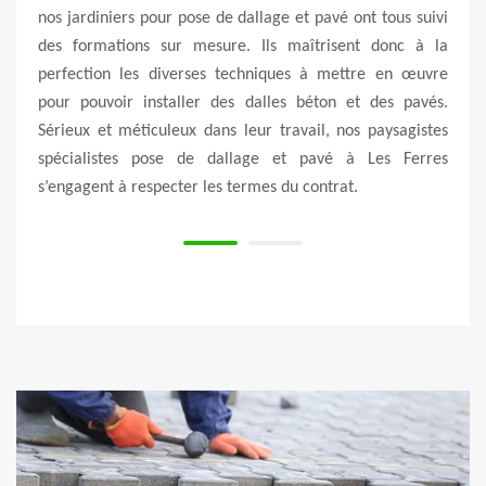
rme de
nos jardiniers pour pose de dallage et pavé ont tous suivi
D’ail
ons du
des formations sur mesure. Ils maîtrisent donc à la
dalle
allage
perfection les diverses techniques à mettre en œuvre
matér
ble de
pour pouvoir installer des dalles béton et des pavés.
et pa
entes.
Sérieux et méticuleux dans leur travail, nos paysagistes
votre
s sur
spécialistes pose de dallage et pavé à Les Ferres
Nous 
ins.
s’engagent à respecter les termes du contrat.
mesur