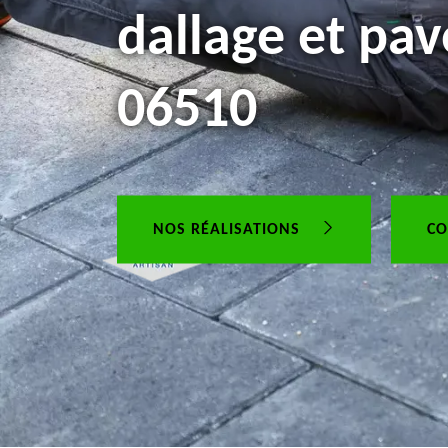
dallage et pav
06510
NOS RÉALISATIONS
CO