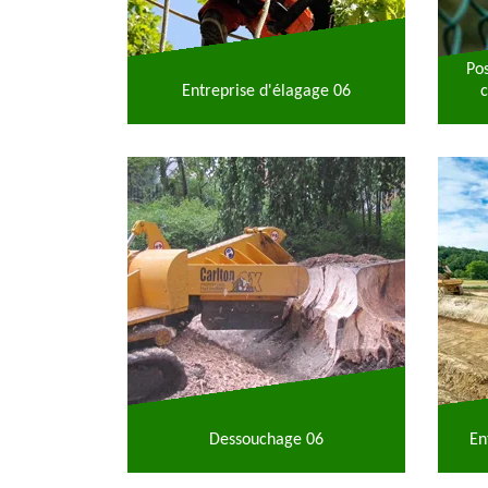
Po
Entreprise d'élagage 06
c
Dessouchage 06
En