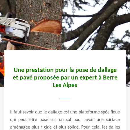
ère
Une prestation pour la pose de dallage
Av
et pavé proposée par un expert à Berre
Les Alpes
e pour
Si vo
z que
Il faut savoir que le dallage est une plateforme spécifique
spéc
 nous
qui peut être posé sur un sol pour avoir une surface
06390
ble de
aménagée plus rigide et plus solide. Pour cela, les dalles
vos 