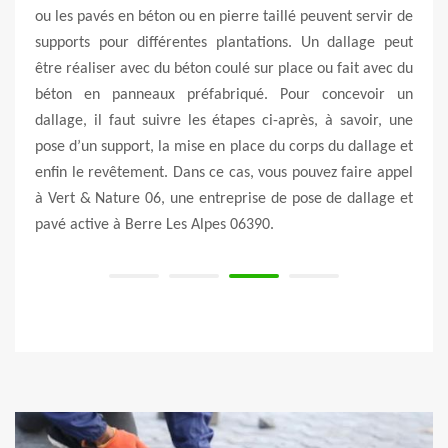
space
ou les pavés en béton ou en pierre taillé peuvent servir de
d’une
, pour
supports pour différentes plantations. Un dallage peut
& Na
. Pour
être réaliser avec du béton coulé sur place ou fait avec du
allou
es se
béton en panneaux préfabriqué. Pour concevoir un
l’ave
nt la
dallage, il faut suivre les étapes ci-après, à savoir, une
gratu
et de
pose d’un support, la mise en place du corps du dallage et
alent
enfin le revêtement. Dans ce cas, vous pouvez faire appel
pour 
à Vert & Nature 06, une entreprise de pose de dallage et
pavé active à Berre Les Alpes 06390.