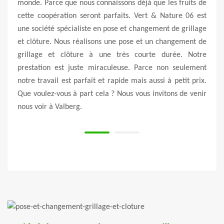
 pour
monde. Parce que nous connaissons déjà que les fruits de
une p
votre
cette coopération seront parfaits. Vert & Nature 06 est
vous
ur la
une société spécialiste en pose et changement de grillage
probl
 type
et clôture. Nous réalisons une pose et un changement de
pose
 votre
grillage et clôture à une très courte durée. Notre
d’int
ider à
prestation est juste miraculeuse. Parce non seulement
choix
de et
notre travail est parfait et rapide mais aussi à petit prix.
choi
Que voulez-vous à part cela ? Nous vous invitons de venir
aussi
nous voir à Valberg.