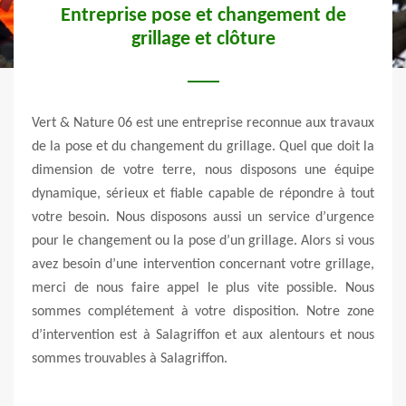
Entreprise pose et changement de
grillage et clôture
téger
antage
Vert & Nature 06 est une entreprise reconnue aux travaux
Le c
rables
de la pose et du changement du grillage. Quel que doit la
meil
e avec
dimension de votre terre, nous disposons une équipe
perfo
 frais
dynamique, sérieux et fiable capable de répondre à tout
pollu
 cette
votre besoin. Nous disposons aussi un service d’urgence
un pr
t être
pour le changement ou la pose d’un grillage. Alors si vous
votre
projet
avez besoin d’une intervention concernant votre grillage,
clôt
ionnel
merci de nous faire appel le plus vite possible. Nous
clôtu
sommes complétement à votre disposition. Notre zone
la po
d’intervention est à Salagriffon et aux alentours et nous
en mè
sommes trouvables à Salagriffon.