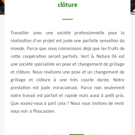
clôture
e dans
Travailler avec une société professionnelle pour la
Vert 
rouver
réalisation d’un projet est juste une parfaite sensation du
de la
 pour
monde. Parce que nous connaissons déjà que les fruits de
dime
votre
cette coopération seront parfaits. Vert & Nature 06 est
dynam
ur la
une société spécialiste en pose et changement de grillage
votre
 type
et clôture. Nous réalisons une pose et un changement de
pour 
 votre
grillage et clôture à une très courte durée. Notre
avez 
ider à
prestation est juste miraculeuse. Parce non seulement
merc
de et
notre travail est parfait et rapide mais aussi à petit prix.
somm
Que voulez-vous à part cela ? Nous vous invitons de venir
d’int
nous voir à Plascassier.
somme