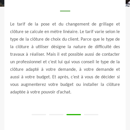
e dans
Le tarif de la pose et du changement de grillage et
Vert 
rouver
clôture se calcule en mètre linéaire. Le tarif varie selon le
de la
 pour
type de la clôture de choix du client. Parce que le type de
dime
votre
la clôture à utiliser désigne la nature de difficulté des
dynam
ur la
travaux à réaliser. Mais il est possible aussi de contacter
votre
 type
un professionnel et c’est lui qui vous conseil le type de la
pour 
 votre
clôture adapté à votre demande, à votre demande et
avez 
ider à
aussi à votre budget. Et après, c’est à vous de décider si
merc
de et
vous augmenterez votre budget ou installer la clôture
somm
adaptée à votre pouvoir d’achat.
d’int
somm