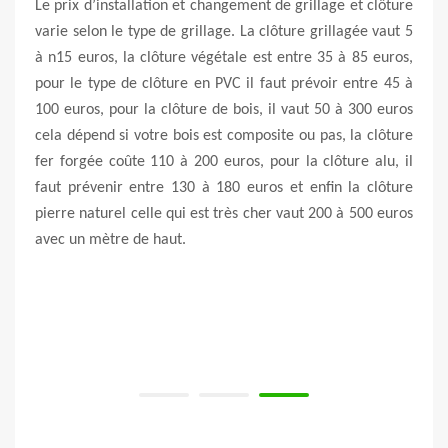
et de
Le prix d’installation et changement de grillage et clôture
Avez-
rojet
varie selon le type de grillage. La clôture grillagée vaut 5
d’une
 pour
à n15 euros, la clôture végétale est entre 35 à 85 euros,
Vert 
e vous
pour le type de clôture en PVC il faut prévoir entre 45 à
spéci
agiste
100 euros, pour la clôture de bois, il vaut 50 à 300 euros
clôtu
er un
cela dépend si votre bois est composite ou pas, la clôture
clôtu
ert &
fer forgée coûte 110 à 200 euros, pour la clôture alu, il
pour
ecture
faut prévenir entre 130 à 180 euros et enfin la clôture
clôtu
st le
pierre naturel celle qui est très cher vaut 200 à 500 euros
et no
lleur
avec un mètre de haut.
tout 
ns ce
bénéf
r ses
s dans