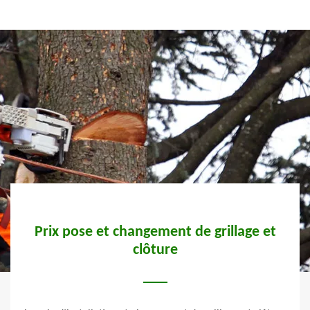
r le
Prix pose et changement de grillage et
So
clôture