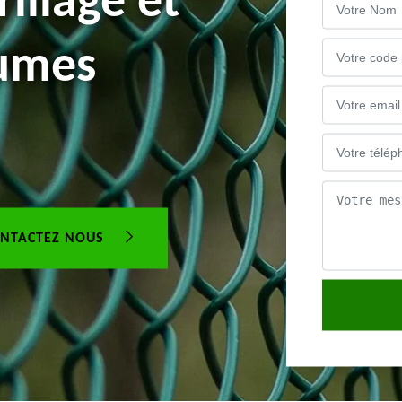
illage et
aumes
NTACTEZ NOUS