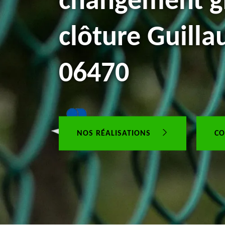
changement gr
clôture Guill
06470
NOS RÉALISATIONS
CO