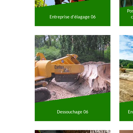
Po
Entreprise d'élagage 06
c
Dessouchage 06
En