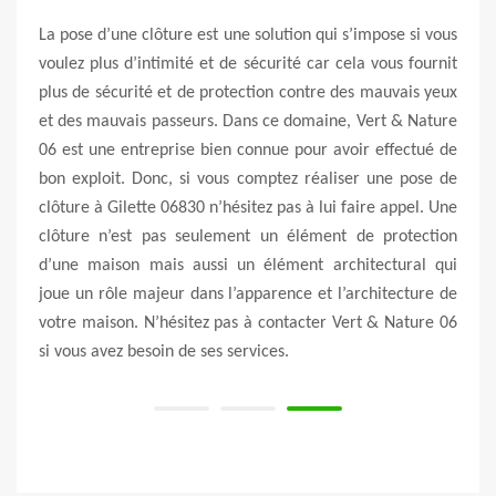
uoi le
La pose d’une clôture est une solution qui s’impose si vous
Les 
 votre
voulez plus d’intimité et de sécurité car cela vous fournit
clôt
prise
plus de sécurité et de protection contre des mauvais yeux
inter
sédons
et des mauvais passeurs. Dans ce domaine, Vert & Nature
la sé
 type
06 est une entreprise bien connue pour avoir effectué de
Natur
resser
bon exploit. Donc, si vous comptez réaliser une pose de
trav
e que
clôture à Gilette 06830 n’hésitez pas à lui faire appel. Une
Nou
 votre
clôture n’est pas seulement un élément de protection
d’int
i vous
d’une maison mais aussi un élément architectural qui
c’est
e nous
joue un rôle majeur dans l’apparence et l’architecture de
fiab
votre
votre maison. N’hésitez pas à contacter Vert & Nature 06
appe
si vous avez besoin de ses services.
promo