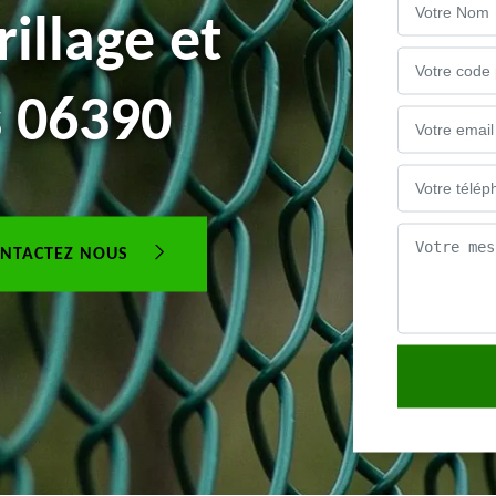
illage et
s 06390
NTACTEZ NOUS