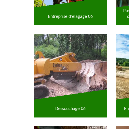
Po
Entreprise d'élagage 06
c
Dessouchage 06
En