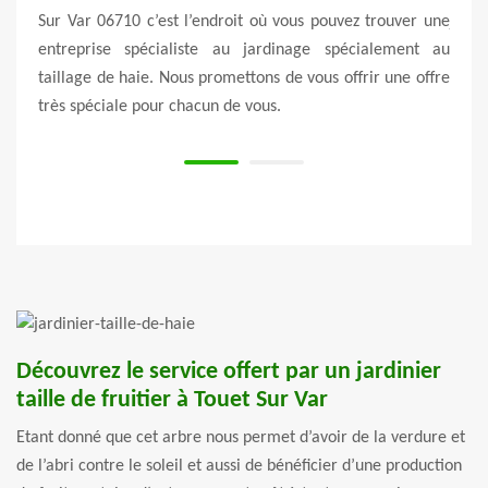
al. La
Sur Var 06710 c’est l’endroit où vous pouvez trouver une
jardi
s pour
entreprise spécialiste au jardinage spécialement au
taill
rnière
taillage de haie. Nous promettons de vous offrir une offre
la fi
très spéciale pour chacun de vous.
c’est
Découvrez le service offert par un jardinier
taille de fruitier à Touet Sur Var
Etant donné que cet arbre nous permet d’avoir de la verdure et
de l’abri contre le soleil et aussi de bénéficier d’une production