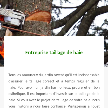
Entreprise taillage de haie
ur un
Tous les amoureux du jardin savent qu’il est indispensable
La t
iliser
d’assurer le taillage correct et à temps régulier de la
équil
 juste
haie. Pour avoir un jardin harmonieux, propre et en bon
un ta
uvoir
esthétique, il est important d’investir sur le taillage de la
d’ap
ion du
haie. Si vous avez le projet de taillage de votre haie, nous
maitr
 votre
vous invitons à nous faire confiance. Visitez-nous à Touet
taill